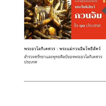
พระอวโลกิเตศวร : พระแม่กวนอิมโพธิสัตว์
สำรวจศรัทธาและพุทธศิลป์ของพระอวโลกิเตศ
ประเทศ