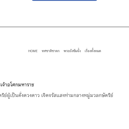
HOME
ทศชาติชาดก
พระถังซัมจั๋ง
เรื่องทั้งหมด
เจ้าอโศกมหาราช
ตริย์ผู้เป็นดั่งดวงดาว เจิดจรัสแสงท่ามกลางหมู่มวลกษัตริย์