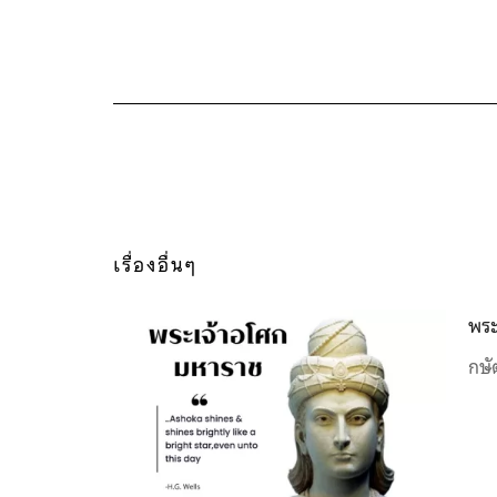
เรื่องอื่นๆ
พระ
กษั