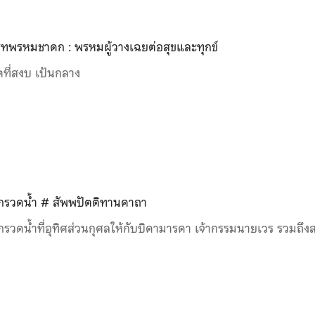
ทพรหมชาดก : พรหมผู้วางเฉยต่อสุขและทุกข์
ิตที่สงบ เป้นกลาง
รวดน้ำ # สัพพปัตติทานคาถา
รวดน้ำที่อุทิศส่วนกุศลให้กับบิดามารดา เจ้ากรรมนายเวร รวมถึงสรรพ