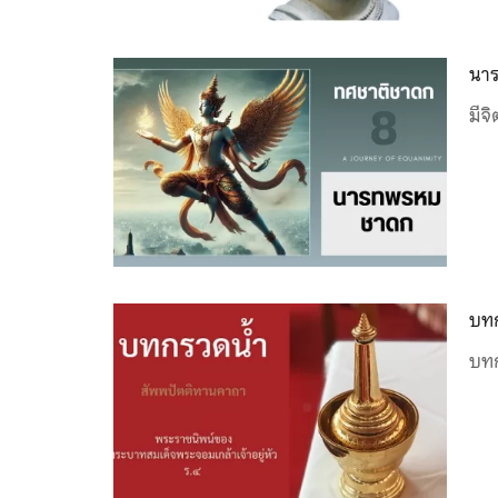
นาร
มีจ
บทก
บทก