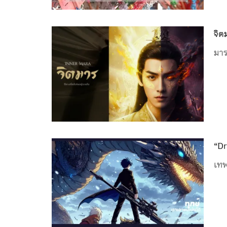
จิต
มาร
“Dr
เทพ