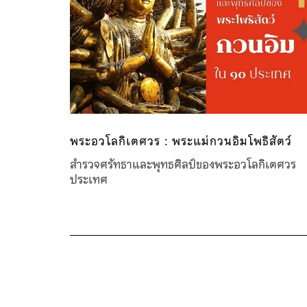
พระอวโลกิเตศวร : พระแม่กวนอิมโพธิสัตว์
สำรวจศรัทธาและพุทธศิลป์ของพระอวโลกิเตศ
ประเทศ